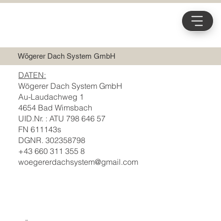
Wögerer Dach System GmbH
DATEN:
Wögerer Dach System GmbH
Au-Laudachweg 1
4654 Bad Wimsbach
UID.Nr. : ATU 798 646 57
FN 611143s
DGNR. 302358798
+43 660 311 355 8
woegererdachsystem@gmail.com