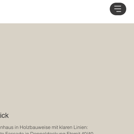
ick
enhaus in Holzbauweise mit klaren Linien:
tete Fassade in Doppeldeckung Eternit 40/40,