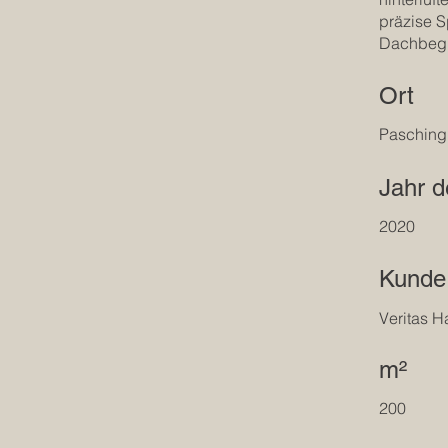
präzise S
Dachbegr
Ort
Pasching
Jahr d
2020
Kunde
Veritas H
m²
200